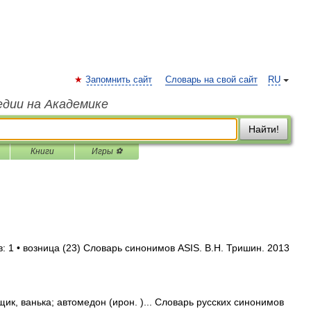
Запомнить сайт
Словарь на свой сайт
RU
едии на Академике
Найти!
Книги
Игры ⚽
: 1 • возница (23) Словарь синонимов ASIS. В.Н. Тришин. 2013
щик, ванька; автомедон (ирон. )... Словарь русских синонимов